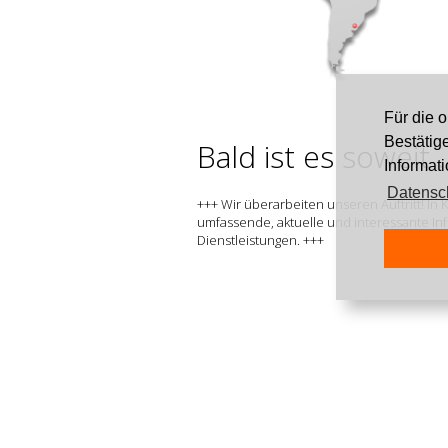
Für die 
Bestätig
Bald ist es soweit ..
Informat
Datensc
+++ Wir überarbeiten unseren Auftritt! In 
umfassende, aktuelle und interessante I
Dienstleistungen. +++