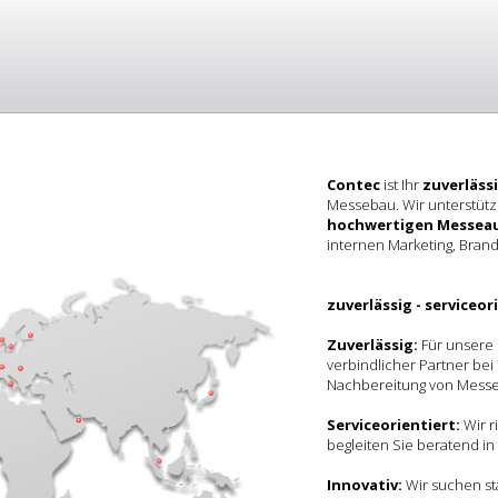
Contec
ist Ihr
zuverläss
Messebau. Wir unterstütz
hochwertigen Messeau
internen Marketing, Bran
zuverlässig - serviceor
Zuverlässig:
Für unsere 
verbindlicher Partner be
Nachbereitung von Messe
Serviceorientiert:
Wir 
begleiten Sie beratend in
Innovativ:
Wir suchen st